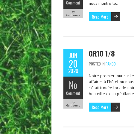
Comment
nous montre le…
by
Guillaume
Read More
GR10 1/8
JUN
20
POSTED IN
RANDO
2020
Notre premier jour sur l
No
affaires à l’hôtel où no
s’était trouée lors de not
Comment
bouteille d’eau pétillant
by
Guillaume
Read More