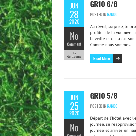
GR10 6/8
JUN
28
POSTED IN
RANDO
2020
Au réveil, surprise, le b
No
profiter de la vue nivea
la veille et qui a fait s
Comment
Comme nous sommes…
by
Guillaume
Read More
GR10 5/8
JUN
25
POSTED IN
RANDO
2020
Départ de l’hôtel avec l’
No
journée, se réapprovisio
journée et arrivés en ha
Comment