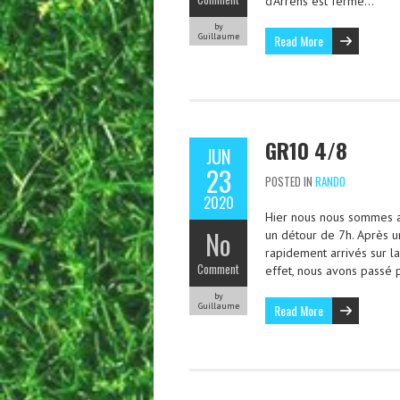
d’Arrens est fermé…
by
Guillaume
Read More
GR10 4/8
JUN
23
POSTED IN
RANDO
2020
Hier nous nous sommes a
No
un détour de 7h. Après 
rapidement arrivés sur l
Comment
effet, nous avons passé
by
Guillaume
Read More