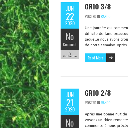
GR10 3/8
JUN
22
POSTED IN
RANDO
2020
Une journée qui commença
No
difficile de faire beau
laquelle nous avons croi
Comment
de notre semaine. Après
by
Guillaume
Read More
GR10 2/8
JUN
21
POSTED IN
RANDO
2020
Après une bonne nuit de
No
voyons un chien remonter 
commence à nous précéder