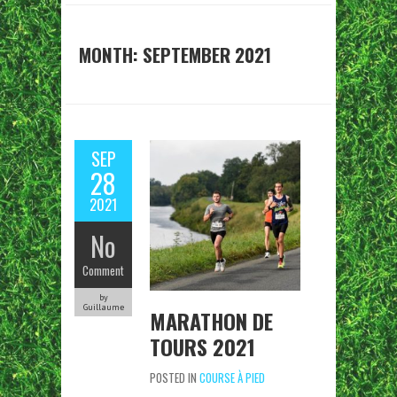
MONTH:
SEPTEMBER 2021
SEP
28
2021
No
Comment
by
Guillaume
MARATHON DE
TOURS 2021
POSTED IN
COURSE À PIED