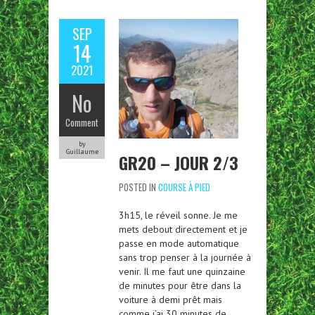
SEP
14
2021
No
Comment
by
Guillaume
GR20 – JOUR 2/3
POSTED IN
COURSE À PIED
3h15, le réveil sonne. Je me
mets debout directement et je
passe en mode automatique
sans trop penser à la journée à
venir. Il me faut une quinzaine
de minutes pour être dans la
voiture à demi prêt mais
comme j’ai 30 minutes de