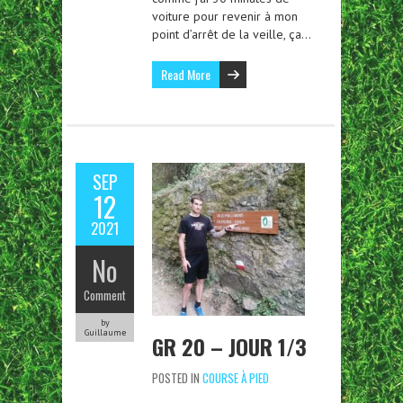
voiture pour revenir à mon
point d’arrêt de la veille, ça…
Read More
SEP
12
2021
No
Comment
by
Guillaume
GR 20 – JOUR 1/3
POSTED IN
COURSE À PIED