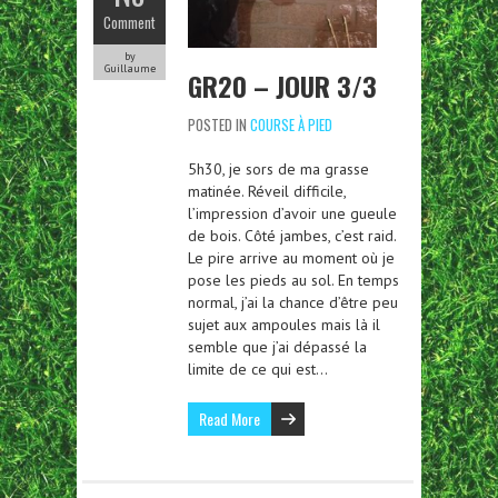
Comment
by
Guillaume
GR20 – JOUR 3/3
POSTED IN
COURSE À PIED
5h30, je sors de ma grasse
matinée. Réveil difficile,
l’impression d’avoir une gueule
de bois. Côté jambes, c’est raid.
Le pire arrive au moment où je
pose les pieds au sol. En temps
normal, j’ai la chance d’être peu
sujet aux ampoules mais là il
semble que j’ai dépassé la
limite de ce qui est…
Read More