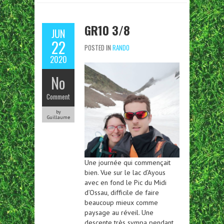
GR10 3/8
JUN
22
POSTED IN
RANDO
2020
No
Comment
by
Guillaume
Une journée qui commençait
bien. Vue sur le lac d’Ayous
avec en fond le Pic du Midi
d’Ossau, difficile de faire
beaucoup mieux comme
paysage au réveil. Une
descente très sympa pendant