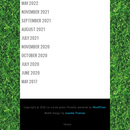
MAY 2022
NOVEMBER 2021
SEPTEMBER 2021
AUGUST 2021
JULY 2021
NOVEMBER 2020
OCTOBER 2020
JULY 2020
JUNE 2020
MAY 2017
Copyright © 2026 La vie de plato. Proudly powered by
WordPress
.
BoldR design by
Iceable Themes
.
Home