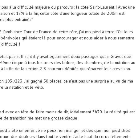
as à la difficulté majeure du parcours : la côte Saint-Laurent ! Avec une
ison et 17% à la fin, cette côte d’une longueur totale de 200m est
es plus entraînés”
l’ambiance Tour de France de cette côte, j’ai mis pied à terre. D’ailleurs
 bénévoles qui étaient là pour encourager et nous aider à nous remettre
difficulté !
tait pas suffisant il y avait également deux passages quasi Gravel que
 Même cirque à tous les tours des bidons, des chambres, de la nutrition au
 à la fin de la section 2-3 coureurs dépités qui réparent leur crevaison.
on 103 /223. J’ai gagné 50 places, ce n’est pas une surprise au vu de ma
e la natation et le vélo.
pied avec en tête de faire moins de 4h, idéalement 3h30. La réalité qui est
re de transition me met une grosse claque
pied a été un enfer. Je ne peux rien manger et dès que mon pied droit
oque des douleurs dans tout le ventre. J’ai le haut du corps tellement