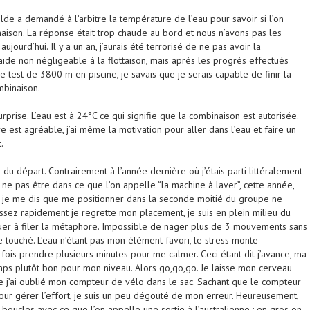
lde a demandé à l’arbitre la température de l’eau pour savoir si l’on
naison. La réponse était trop chaude au bord et nous n’avons pas les
ujourd’hui. Il y a un an, j’aurais été terrorisé de ne pas avoir la
aide non négligeable à la flottaison, mais après les progrès effectués
 test de 3800 m en piscine, je savais que je serais capable de finir la
mbinaison.
surprise. L’eau est à 24°C ce qui signifie que la combinaison est autorisée.
 est agréable, j’ai même la motivation pour aller dans l’eau et faire un
.
du départ. Contrairement à l’année dernière où j’étais parti littéralement
ne pas être dans ce que l’on appelle “la machine à laver”, cette année,
 je me dis que me positionner dans la seconde moitié du groupe ne
sez rapidement je regrette mon placement, je suis en plein milieu du
inuer à filer la métaphore. Impossible de nager plus de 3 mouvements sans
 touché. L’eau n’étant pas mon élément favori, le stress monte
fois prendre plusieurs minutes pour me calmer. Ceci étant dit j’avance, ma
ps plutôt bon pour mon niveau. Alors go,go,go. Je laisse mon cerveau
ue j’ai oublié mon compteur de vélo dans le sac. Sachant que le compteur
our gérer l’effort, je suis un peu dégouté de mon erreur. Heureusement,
 boucles avec ce que l’on appelle une sortie à l’australienne : en gros on