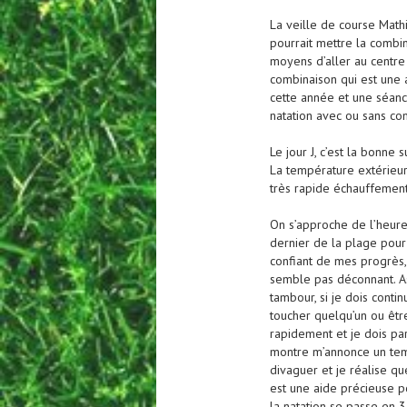
La veille de course Mathi
pourrait mettre la combi
moyens d’aller au centre a
combinaison qui est une 
cette année et une séance
natation avec ou sans co
Le jour J, c’est la bonne 
La température extérieure
très rapide échauffement
On s’approche de l’heure 
dernier de la plage pour 
confiant de mes progrès,
semble pas déconnant. As
tambour, si je dois cont
toucher quelqu’un ou être
rapidement et je dois par
montre m’annonce un tem
divaguer et je réalise q
est une aide précieuse p
la natation se passe en 3