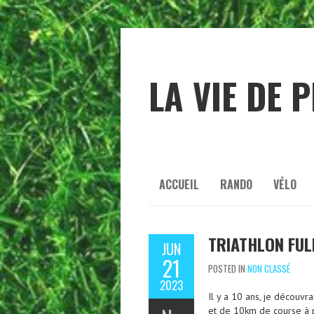
LA VIE DE 
ACCUEIL
RANDO
VÉLO
TRIATHLON FUL
JUN
21
POSTED IN
NON CLASSÉ
2023
Il y a 10 ans, je découv
et de 10km de course à pi