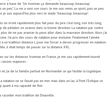
 terre à base de “Un Ironman ça demande beaucoup, beaucoup
s un peu”. La vie a suivi son cours. Je me suis remis au sport, puis un peu
 je suis aujourd’hui plus vers le stade “beaucoup, beaucoup”.
lo ne m’ont rapidement plus fait peur. Au pire c’est long, voir très long,
p de pédales on avance dans la bonne direction. La natation par contre
n plus de ne pas avancer tu peux aller dans la mauvaise direction. Alors j’ai
scine. J’ai pris des cours de natation pour enclume. Finalement l’année
it à un triathlon distance L pour me forcer à devoir progresser en natation.
dée, il était temps de passer sur la distance XXL.
s sur les distances Ironman en France, je me suis rapidement tourné
 raisons majeures :
et j’ai de la famille partout en Normandie ce qui facilite la logistique.
a natation ne se faisait pas en mer mais dans un lac, à Pont l’Evêque ce
 quant à ma capacité de finir.
us raconter mon triathlon de Deauville.