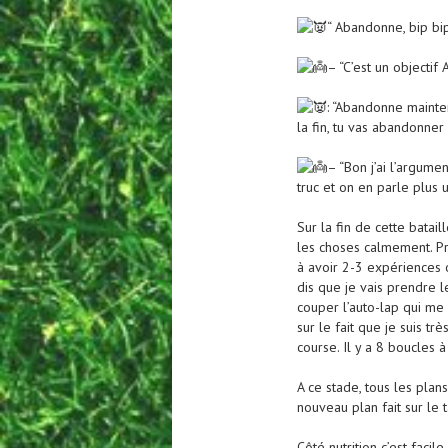
“ Abandonne, bip bi
– “C’est un objectif
: “Abandonne mainte
la fin, tu vas abandonner
– “Bon j’ai l’argumen
truc et on en parle plus 
Sur la fin de cette batai
les choses calmement. Pre
à avoir 2-3 expériences o
dis que je vais prendre l
couper l’auto-lap qui me
sur le fait que je suis t
course. Il y a 8 boucles à
A ce stade, tous les plans
nouveau plan fait sur le t
Côté nutrition c’est faci