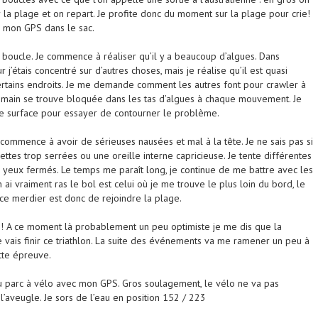
ur la plage et on repart. Je profite donc du moment sur la plage pour crie!
ié mon GPS dans le sac.
 boucle. Je commence à réaliser qu’il y a beaucoup d’algues. Dans
 j’étais concentré sur d’autres choses, mais je réalise qu’il est quasi
rtains endroits. Je me demande comment les autres font pour crawler à
 main se trouve bloquée dans les tas d’algues à chaque mouvement. Je
 surface pour essayer de contourner le problème.
 commence à avoir de sérieuses nausées et mal à la tête. Je ne sais pas si
nettes trop serrées ou une oreille interne capricieuse. Je tente différentes
s yeux fermés. Le temps me paraît long, je continue de me battre avec les
 ai vraiment ras le bol est celui où je me trouve le plus loin du bord, le
 ce merdier est donc de rejoindre la plage.
!!!! A ce moment là probablement un peu optimiste je me dis que la
e vais finir ce triathlon. La suite des événements va me ramener un peu à
ette épreuve.
du parc à vélo avec mon GPS. Gros soulagement, le vélo ne va pas
l’aveugle. Je sors de l’eau en position 152 / 223