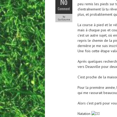
No
peu remis les pieds sur
Comment
d’entraînement là tu rêve
plus, et probablement que
by
Guillaume
La course à pied
et le vé
mais à chaque pas et cou
c’est un autre sujet, où e
repris le chemin de la pi
dernière je me suis inscr
Une fois cette étape vali
Après quelques recherche
vers Deauville pour deux
C’est proche de la maison 
Pour la première année, l
qui me rassurait beaucoup
Alors c’est parti pour vo
Natation